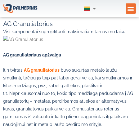
GAUK
AG Granuliatorius
Visi komponentai suprojektuoti maksimaliam tarnavimo laikui
AG granuliatoriaus apžvalga
Itin tvirtas
AG granuliatorius
buvo sukurtas metalo laužui
smulkinti, tačiau jis taip pat labai gerai veikia, kai smulkinamos ir
kitos medžiagos, pvz., kabelių atliekos, plastikai ir
t.t.
Nepriklausomai nuo to, kokio tipo medžiagą paduodama į AG
granuliatorių – metalas, perdirbamos atliekos ar alternatyvus
kuras, granuliatorius puikiai veikia
. G
ranuliatoriaus rotorius
gaminamas iš valcuoto ir kalto plieno, pagamintas ilgalaikiam
naudojimui net ir metalo laužo perdirbimo srityje.