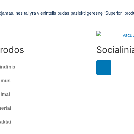
amas, nes tai yra vienintelis būdas pasiekti geresnę “Superior” pro
rodos
Socialinia
indinis
 mus
gimai
eriai
aktai