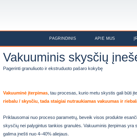
PAGRINDINIS
APIE MUS
Į
Vakuuminis skysčių įne
Pagerinti granuliuoto ir ekstruduoto pašaro kokybę
Vakuuminė įterpimas
, tau procesas, kurio metu skystis gali būti į
riebalu / skysčiu, tada staigiai nutraukiamas vakuumas ir riebala
Priklausomai nuo proceso parametrų, beveik visos produkte esančio
skysčių nei palygintus tankios granulės.
Vakuuminis įterpimas yra 
galima įnešti nuo 4–40% aliejaus.