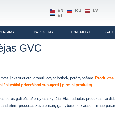
EN
RU
LV
ET
RENGIMAI
PARTNERIAI
KONTAKTAI
GAUK
šėjas GVC
terptas į ekstruduotą, granuliuotą ar betkokį porėtą pašarą.
Produktas 
i / skysčiai priverčiami susugerti į pirminį produktą.
s poros gali būti užpildytos skysči
u.
Ekstruduotas produktas su dide
standartinis procesas žuvų pašarų gamyboje.
Priklausomai nuo pašarų