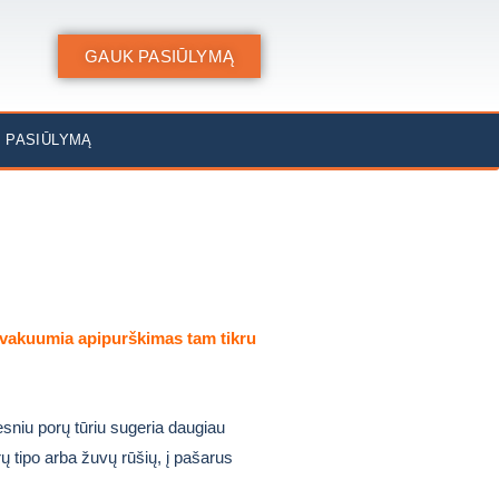
GAUK PASIŪLYMĄ
 PASIŪLYMĄ
vakuumia apipurškimas tam tikru
sniu porų tūriu sugeria daugiau
 tipo arba žuvų rūšių, į pašarus