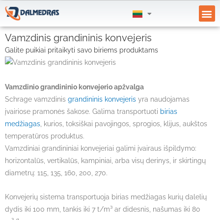
GAUK
Vamzdinis grandininis konvejeris
Galite puikiai pritaikyti savo biriems produktams
Vamzdinio grandininio konvejerio apžvalga
Schrage vamzdinis
grandininis konvejeris
yra naudojamas
įvairiose pramonės šakose. Galima transportuoti
birias
medžiagas
, kurios, toksiškai pavojingos, sprogios, klijus, aukštos
temperatūros produktus.
Vamzdiniai grandininiai konvejeriai galimi įvairaus išpildymo:
horizontalūs, vertikalūs, kampiniai, arba visų derinys, ir skirtingų
diametrų: 115, 135, 160, 200, 270.
Konvejerių sistema transportuoja birias medžiagas kurių dalelių
dydis iki 100 mm, tankis iki 7 t/m³ ar didesnis, našumas iki 80