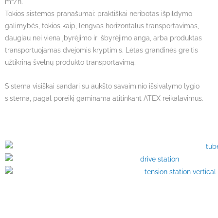
m³/h.
Tokios sistemos pranašumai: praktiškai neribotas išpildymo
galimybės, tokios kaip, lengvas horizontalus transportavimas,
daugiau nei viena įbyrėjimo ir išbyrėjimo anga, arba produktas
transportuojamas dvejomis kryptimis. Lėtas grandinės greitis
užtikriną švelnų produkto transportavimą.
Sistema visiškai sandari su aukšto savaiminio išsivalymo lygio
sistema, pagal poreikį gaminama atitinkant ATEX reikalavimus.