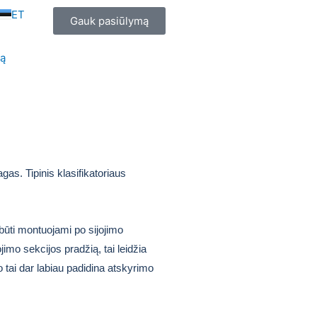
ET
Gauk pasiūlymą
mą
gas. Tipinis klasifikatoriaus
 būti montuojami po sijojimo
mo sekcijos pradžią, tai leidžia
 o tai dar labiau padidina atskyrimo