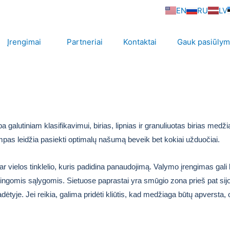
EN
RU
LV
Įrengimai
Partneriai
Kontaktai
Gauk pasiūly
alutiniam klasifikavimui, birias, lipnias ir granuliuotas birias medžia
mpas leidžia pasiekti optimalų našumą beveik bet kokiai užduočiai.
o ar vielos tinklelio, kuris padidina panaudojimą. Valymo įrengimas gali
ngomis sąlygomis. Sietuose paprastai yra smūgio zona prieš pat sijoji
 padėtyje. Jei reikia, galima pridėti kliūtis, kad medžiaga būtų apversta,