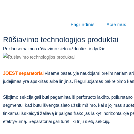
Pagrindinis
Apie mus
Rūšiavimo technologijos produktai
Priklausomai nuo rūšiavimo sieto užduoties ir dydžio
JOEST separatoriai
visame pasaulyje naudojami preliminariam arba g
judėjimas yra apskritas arba linijinis. Reguliuojamas pakreipimo ka
Sijojimo sekcija gali būti pagaminta iš perforuoto lakšto, poliuretan
segmentu, kad būtų išvengta sieto užsikimšimo, kai sijojimas sudėti
tinkamai išskaidyti žaliavą ir pailgas frakcijas laikyti horizontalioje
efektyvumą. Separatoriai gali turėti iki trijų sietų sekcijų.