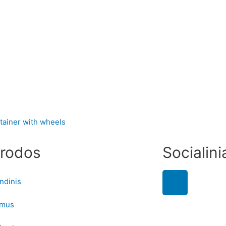
rodos
Socialinia
ndinis
 mus