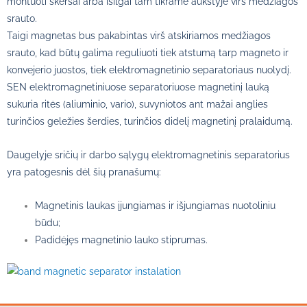
montuoti skersai arba išilgai tam tikrame aukštyje virš medžiagos
srauto.
Taigi magnetas bus pakabintas virš atskiriamos medžiagos
srauto, kad būtų galima reguliuoti tiek atstumą tarp magneto ir
konvejerio juostos, tiek elektromagnetinio separatoriaus nuolydį.
SEN elektromagnetiniuose separatoriuose magnetinį lauką
sukuria ritės (aliuminio, vario), suvyniotos ant mažai anglies
turinčios geležies šerdies, turinčios didelį magnetinį pralaidumą.
Daugelyje sričių ir darbo sąlygų elektromagnetinis separatorius
yra patogesnis dėl šių pranašumų:
Magnetinis laukas įjungiamas ir išjungiamas nuotoliniu
būdu;
Padidėjęs magnetinio lauko stiprumas.