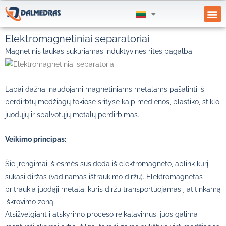
GAUK
Elektromagnetiniai separatoriai
Magnetinis laukas sukuriamas induktyvinės ritės pagalba
Labai dažnai naudojami magnetiniams metalams pašalinti iš
perdirbtų medžiagų tokiose srityse kaip medienos, plastiko, stiklo,
juodųjų ir spalvotųjų metalų perdirbimas.
Veikimo principas:
Šie įrengimai iš esmės susideda iš elektromagneto, aplink kurį
sukasi diržas (vadinamas ištraukimo diržu). Elektromagnetas
pritraukia juodąjį metalą, kuris diržu transportuojamas į atitinkamą
iškrovimo zoną.
Atsižvelgiant į atskyrimo proceso reikalavimus, juos galima