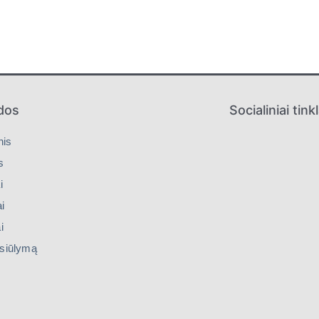
dos
Socialiniai tinkl
nis
s
i
i
i
siūlymą