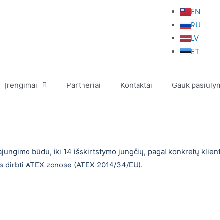
EN
RU
LV
ET
Įrengimai
Partneriai
Kontaktai
Gauk pasiūly
ajungimo būdu, iki 14 išskirtstymo jungčių, pagal konkretų klie
tos dirbti ATEX zonose (ATEX 2014/34/EU).