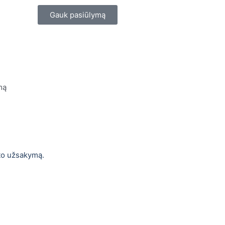
Gauk pasiūlymą
mą
nto užsakymą.