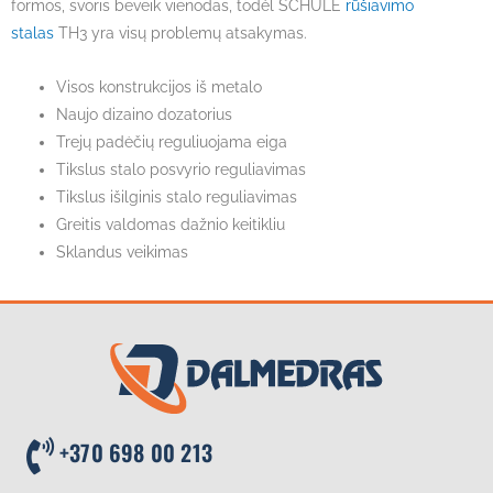
formos, svoris beveik vienodas, todėl SCHULE
rūšiavimo
stalas
TH3 yra visų problemų atsakymas.
Visos konstrukcijos iš metalo
Naujo dizaino dozatorius
Trejų padėčių reguliuojama eiga
Tikslus stalo posvyrio reguliavimas
Tikslus išilginis stalo reguliavimas
Greitis valdomas dažnio keitikliu
Sklandus veikimas
+370 698 00 213