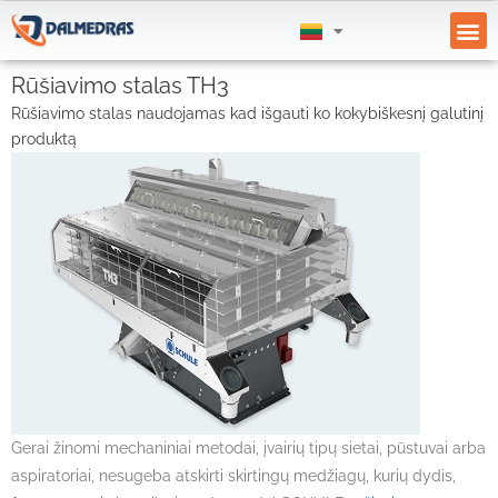
Rūšiavimo stalas TH3
Rūšiavimo stalas naudojamas kad išgauti ko kokybiškesnį galutinį
produktą
Gerai žinomi mechaniniai metodai, įvairių tipų sietai, pūstuvai arba
aspiratoriai, nesugeba atskirti skirtingų medžiagų, kurių dydis,