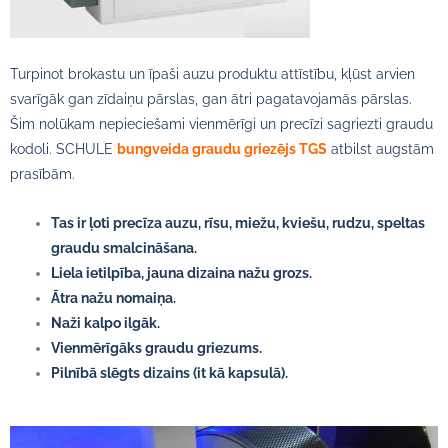
Turpinot brokastu un īpaši auzu produktu attīstību, kļūst arvien
svarīgāk gan zīdaiņu pārslas, gan ātri pagatavojamās pārslas.
Šim nolūkam nepieciešami vienmērīgi un precīzi sagriezti graudu
kodoli. SCHULE
bungveida graudu griezējs TGS
atbilst augstām
prasībām.
Tas ir ļoti precīza auzu, rīsu, miežu, kviešu, rudzu, speltas
graudu smalcināšana.
Liela ietilpība, jauna dizaina nažu grozs.
Ātra nažu nomaiņa.
Naži kalpo ilgāk.
Vienmērīgāks graudu griezums.
Pilnībā slēgts dizains (it kā kapsulā).