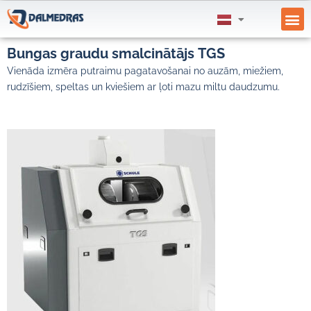
PIEGĀ
SAŅEM
Bungas graudu smalcinātājs TGS
Vienāda izmēra putraimu pagatavošanai no auzām, miežiem,
rudzīšiem, speltas un kviešiem ar ļoti mazu miltu daudzumu.